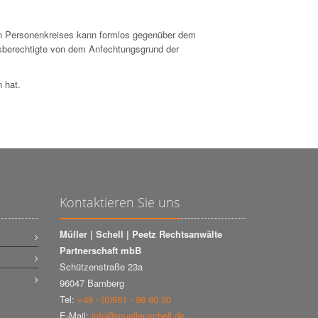
n Personenkreises kann formlos gegenüber dem
ngsberechtigte von dem Anfechtungsgrund der
 hat.
Kontaktieren Sie uns
Müller | Schell | Peetz Rechtsanwälte
Partnerschaft mbB
Schützenstraße 23a
96047 Bamberg
Tel:
+49 - (0)951 - 98 60 50
E-Mail:
info@mueller-schell.de