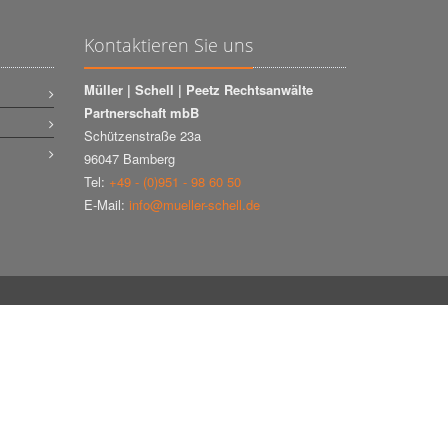
Kontaktieren Sie uns
Müller | Schell | Peetz Rechtsanwälte
Partnerschaft mbB
Schützenstraße 23a
96047 Bamberg
Tel:
+49 - (0)951 - 98 60 50
E-Mail:
info@mueller-schell.de