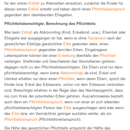
für den ersten
Erbfall
zu Alleinerben einsetzen, zunächst die Kinder für
diesen ersten
Erbfall
enterbt und haben damit einen
Pflichtteilsanspruch
gegenüber dem überlebenden Ehegatten.
Pflichtteilsberechtigte; Berechnung des Pflichtteils
Wer beim
Erbfall
als Abkömmling (Kind, Enkelkind, usw.), Elternteil oder
Ehegatte leer ausgegangen ist hat, wenn er ohne
Testament
nach der
gesetzlichen Erbfolge gesetzlicher
Erbe
geworden wäre, einen
Pflichtteilsanspruch
gegenüber dem/den Erben. Eingetragene
Lebenspartner können bei einer
Enterbung
ebenfalls den
Pflichtteil
verlangen. Stiefkinder und Geschwister des Verstorbenen gehören
dagegen nicht zu den Pflichtteilsberechtigten. Die Eltern sind nur dann
pflichtteilsberechtigt, wenn keine
Abkömmlinge
da sind. Enkel und
Urenkel erhalten nur dann einen
Pflichtteil
, wenn deren Eltern, sprich die
Kinder bzw. Enkel des Erblassers, schon vor dem Erblasser verstorben
sind. Berechtigte erfahren in der Regel über das Nachlassgericht, dass
sie zum Kreis der potentiellen Erben gehören. Ausnahmsweise besteht
auch dann ein
Pflichtteilsanspruch
, wenn von einer an sich erbenden
pflichtteilsberechtigten Person das
Erbe
ausgeschlagen wird oder wenn
das
Erbe
bzw. ein Vermächtnis geringer ausfallen würde, als ein
Pflichtteilsanspruch
(Pflichtteilsrestanspruch).
Die Höhe des gesetzlichen Pflichtteils entspricht der Hälfte des