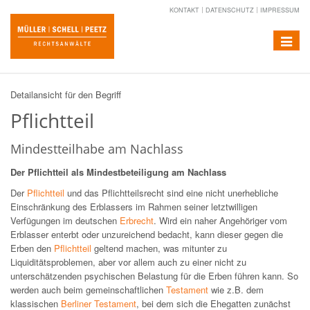
KONTAKT
DATENSCHUTZ
IMPRESSUM
Toggle
navigat
Detailansicht für den Begriff
Pflichtteil
Mindestteilhabe am Nachlass
Der Pflichtteil als Mindestbeteiligung am Nachlass
Der
Pflichtteil
und das Pflichtteilsrecht sind eine nicht unerhebliche
Einschränkung des Erblassers im Rahmen seiner letztwilligen
Verfügungen im deutschen
Erbrecht
. Wird ein naher Angehöriger vom
Erblasser enterbt oder unzureichend bedacht, kann dieser gegen die
Erben den
Pflichtteil
geltend machen, was mitunter zu
Liquiditätsproblemen, aber vor allem auch zu einer nicht zu
unterschätzenden psychischen Belastung für die Erben führen kann. So
werden auch beim gemeinschaftlichen
Testament
wie z.B. dem
klassischen
Berliner Testament
, bei dem sich die Ehegatten zunächst