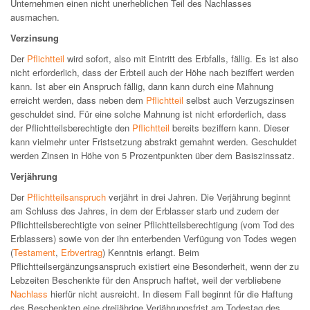
Unternehmen einen nicht unerheblichen Teil des Nachlasses
ausmachen.
Verzinsung
Der
Pflichtteil
wird sofort, also mit Eintritt des Erbfalls, fällig. Es ist also
nicht erforderlich, dass der Erbteil auch der Höhe nach beziffert werden
kann. Ist aber ein Anspruch fällig, dann kann durch eine Mahnung
erreicht werden, dass neben dem
Pflichtteil
selbst auch Verzugszinsen
geschuldet sind. Für eine solche Mahnung ist nicht erforderlich, dass
der Pflichtteilsberechtigte den
Pflichtteil
bereits beziffern kann. Dieser
kann vielmehr unter Fristsetzung abstrakt gemahnt werden. Geschuldet
werden Zinsen in Höhe von 5 Prozentpunkten über dem Basiszinssatz.
Verjährung
Der
Pflichtteilsanspruch
verjährt in drei Jahren. Die Verjährung beginnt
am Schluss des Jahres, in dem der Erblasser starb und zudem der
Pflichtteilsberechtigte von seiner Pflichtteilsberechtigung (vom Tod des
Erblassers) sowie von der ihn enterbenden Verfügung von Todes wegen
(
Testament
,
Erbvertrag
) Kenntnis erlangt. Beim
Pflichtteilsergänzungsanspruch existiert eine Besonderheit, wenn der zu
Lebzeiten Beschenkte für den Anspruch haftet, weil der verbliebene
Nachlass
hierfür nicht ausreicht. In diesem Fall beginnt für die Haftung
des Beschenkten eine dreijährige Verjährungsfrist am Todestag des