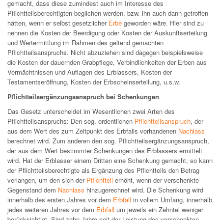
gemacht, dass diese zumindest auch im Interesse des
Pflichtteilsberechtigten beglichen werden, bzw. ihn auch dann getroffen
hätten, wenn er selbst gesetzlicher
Erbe
geworden wäre. Hier sind zu
nennen die Kosten der Beerdigung oder Kosten der Auskunftserteilung
und Wertermittlung im Rahmen des geltend gemachten
Pflichtteilsanspruchs. Nicht abzuziehen sind dagegen beispielsweise
die Kosten der dauernden Grabpflege, Verbindlichkeiten der Erben aus
Vermächtnissen und Auflagen des Erblassers, Kosten der
Testamentseröffnung, Kosten der Erbscheinserteilung, u.s.w.
Pflichtteilsergänzungsanspruch bei Schenkungen
Das Gesetz unterscheidet im Wesentlichen zwei Arten des
Pflichtteilsanspruchs: Den sog. ordentlichen
Pflichtteilsanspruch
, der
aus dem Wert des zum Zeitpunkt des Erbfalls vorhandenen
Nachlass
berechnet wird. Zum anderen den sog. Pflichtteilsergänzungsanspruch,
der aus dem Wert bestimmter Schenkungen des Erblassers ermittelt
wird. Hat der Erblasser einem Dritten eine Schenkung gemacht, so kann
der Pflichtteilsberechtigte als Ergänzung des Pflichtteils den Betrag
verlangen, um den sich der
Pflichtteil
erhöht, wenn der verschenkte
Gegenstand dem
Nachlass
hinzugerechnet wird. Die Schenkung wird
innerhalb des ersten Jahres vor dem
Erbfall
in vollem Umfang, innerhalb
jedes weiteren Jahres vor dem
Erbfall
um jeweils ein Zehntel weniger
berücksichtigt. Sind zehn Jahre seit der Leistung des verschenkten