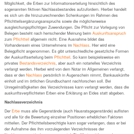
Möglichkeit, die Erben zur Informationserteilung hinsichtlich des
sogenannten fiktiven Nachlassbestandes aufzufordern. Hierbei handelt
es sich um die hinzuzurechnenden Schenkungen im Rahmen des
Pflichtteilsergänzungsanspruchs sowie die möglicherweise
ausgleichungspflichtigen Zuwendungen. Die Pflicht zur Vorlegung von
Belegen besteht nach herrschender Meinung beim
Auskunftsanspruch
zum
Pflichtteil
allgemein nicht. Eine Ausnahme bildet das
Vorhandensein eines Unternehmens im
Nachlass
. Hier wird eine
Belegpflicht angenommen. Es gibt unterschiedliche gesetzliche Formen
der Auskunftserteilung beim
Pflichtteil
. So kann beispielsweise ein
privates
Bestandsverzeichnis
, aber auch ein notarielles Verzeichnis
verlangt werden. Hierbei wird von dem Notar im Allgemeinen verlangt,
dass er den
Nachlass
persönlich in Augenschein nimmt, Bankauskünfte
einholt und im örtlichen Grundbuchamt nachforschen soll. Bei
Unregelmäßigkeiten des Verzeichnisses kann verlangt werden, dass die
auskunftsverpflichteten Erben eine Erklärung an Eides statt abgeben.
Nachlassverzeichnis
Der
Erbe
muss alle Gegenstände (auch Hausratsgegenstände) auflisten
und alle für die Bewertung einzelner Positionen erheblichen Faktoren
mitteilen. Der Pflichtteilsberechtigte kann sogar verlangen, dass er bei
der Aufnahme des ihm vorzulegenden Verzeichnisses der