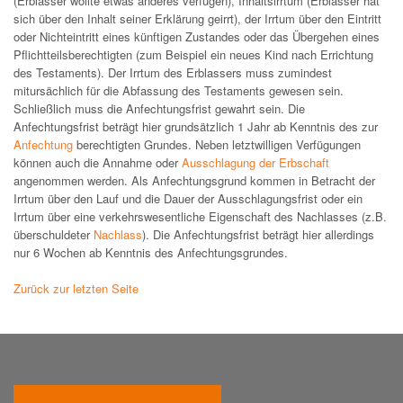
(Erblasser wollte etwas anderes verfügen), Inhaltsirrtum (Erblasser hat
sich über den Inhalt seiner Erklärung geirrt), der Irrtum über den Eintritt
oder Nichteintritt eines künftigen Zustandes oder das Übergehen eines
Pflichtteilsberechtigten (zum Beispiel ein neues Kind nach Errichtung
des Testaments). Der Irrtum des Erblassers muss zumindest
mitursächlich für die Abfassung des Testaments gewesen sein.
Schließlich muss die Anfechtungsfrist gewahrt sein. Die
Anfechtungsfrist beträgt hier grundsätzlich 1 Jahr ab Kenntnis des zur
Anfechtung
berechtigten Grundes. Neben letztwilligen Verfügungen
können auch die Annahme oder
Ausschlagung der Erbschaft
angenommen werden. Als Anfechtungsgrund kommen in Betracht der
Irrtum über den Lauf und die Dauer der Ausschlagungsfrist oder ein
Irrtum über eine verkehrswesentliche Eigenschaft des Nachlasses (z.B.
überschuldeter
Nachlass
). Die Anfechtungsfrist beträgt hier allerdings
nur 6 Wochen ab Kenntnis des Anfechtungsgrundes.
Zurück zur letzten Seite