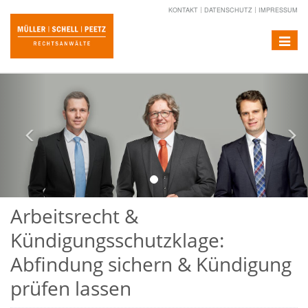
KONTAKT
DATENSCHUTZ
IMPRESSUM
Toggle
navigat
Vorheriges
Näc
Arbeitsrecht &
Kündigungsschutzklage:
Abfindung sichern & Kündigung
prüfen lassen