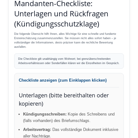
Mandanten-Checkliste:
Unterlagen und Rückfragen
(Kündigungsschutzklage)
Die folgende Übersicht hilft Ihnen, alles Wichtige für eine schnelle und fundierte
Ersteinschätzung zusammenzustellen. Sie müssen nicht alles sofort haben – je
vollständiger die Informationen, desto präziser kann die rechtliche Bewertung
ausfallen.
Die Checkliste gilt unabhängig vom Wohnort; bei grenzüberschreitenden
Arbeitsverhältnissen oder Sonderfällen klären wir die Einzelheiten im Gespräch.
Checkliste anzeigen (zum Einklappen klicken)
Unterlagen (bitte bereithalten oder
kopieren)
Kündigungsschreiben:
Kopie des Schreibens und
(falls vorhanden) des Briefumschlags.
Arbeitsvertrag:
Das vollständige Dokument inklusive
aller Nachträge.